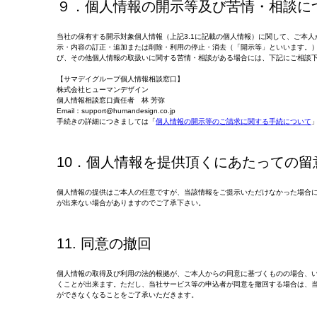
９．個人情報の開示等及び苦情・相談に
当社の保有する開示対象個人情報（上記3.1に記載の個人情報）に関して、ご本
示・内容の訂正・追加または削除・利用の停止・消去（「開示等」といいます。
び、その他個人情報の取扱いに関する苦情・相談がある場合には、下記にご相談
【サマデイグループ個人情報相談窓口】
株式会社ヒューマンデザイン
個人情報相談窓口責任者 林 芳弥
Email：support@humandesign.co.jp
手続きの詳細につきましては「
個人情報の開示等のご請求に関する手続について
10．個人情報を提供頂くにあたっての留
個人情報の提供はご本人の任意ですが、当該情報をご提示いただけなかった場合
が出来ない場合がありますのでご了承下さい。
11. 同意の撤回
個人情報の取得及び利用の法的根拠が、ご本人からの同意に基づくものの場合、
くことが出来ます。ただし、当社サービス等の申込者が同意を撤回する場合は、
ができなくなることをご了承いただきます。